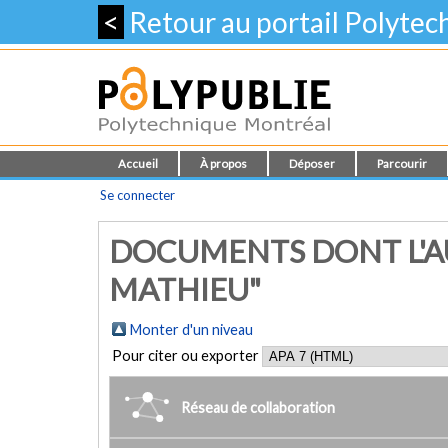
<
Retour au portail Polyte
Accueil
À propos
Déposer
Parcourir
Se connecter
DOCUMENTS DONT L'AU
MATHIEU"
Monter d'un niveau
Pour citer ou exporter
Réseau de collaboration