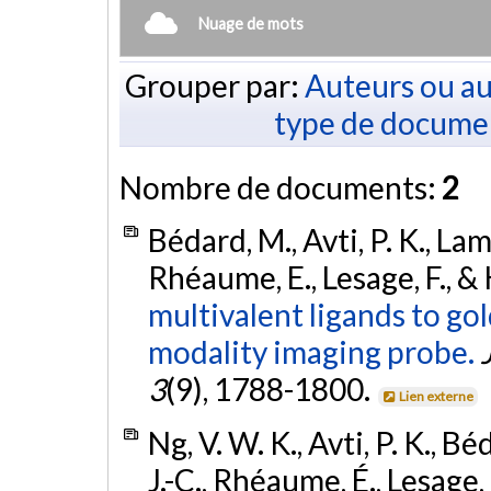
Nuage de mots
Grouper par:
Auteurs ou au
type de docume
Nombre de documents:
2
Bédard, M., Avti, P. K., Lam, 
Rhéaume, E., Lesage, F., &
multivalent ligands to go
modality imaging probe.
3
(9), 1788-1800.
Lien externe
Ng, V. W. K., Avti, P. K., Bé
J.-C., Rhéaume, É., Lesage,