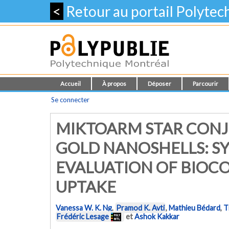
<
Retour au portail Polyte
Accueil
À propos
Déposer
Parcourir
Se connecter
MIKTOARM STAR CON
GOLD NANOSHELLS: S
EVALUATION OF BIOCO
UPTAKE
Vanessa W. K. Ng
,
Pramod K. Avti
,
Mathieu Bédard
,
T
Frédéric Lesage
et
Ashok Kakkar