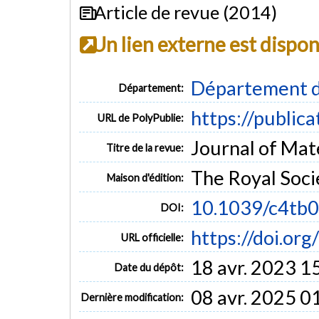
Article de revue (2014)
Un lien externe est dispo
Département d
Département:
https://public
URL de PolyPublie:
Journal of Mate
Titre de la revue:
The Royal Soci
Maison d'édition:
10.1039/c4tb
DOI:
https://doi.or
URL officielle:
18 avr. 2023 1
Date du dépôt:
08 avr. 2025 0
Dernière modification: