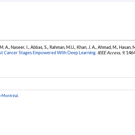
an, M. A., Naseer, I., Abbas, S., Rahman, M.U., Khan, J. A., Ahmad, M., Hasa
east Cancer Stages Empowered With Deep Learning.
IEEE Access
,
9
, 146
e Montréal
.