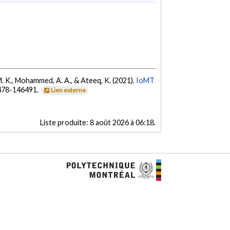
n, M. K., Mohammed, A. A., & Ateeq, K. (2021).
IoMT
478-146491.
Lien externe
Liste produite:
8 août 2026 à 06:18
.