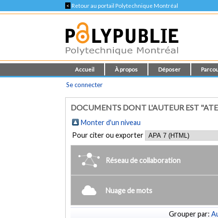
<
Retour au portail Polytechnique Montréal
Accueil
À propos
Déposer
Parcou
Se connecter
DOCUMENTS DONT L'AUTEUR EST "AT
Monter d'un niveau
Pour citer ou exporter
Réseau de collaboration
Nuage de mots
Grouper par:
Au