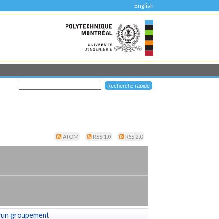
English
ATOM
RSS 1.0
RSS 2.0
cun groupement