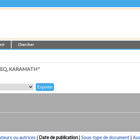
rir
Chercher
EEQ, KARAMATH"
teurs ou autrices
|
Date de publication
|
Sous-type de document
|
Au