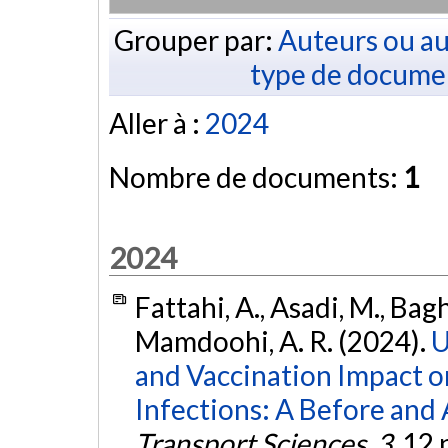
Grouper par:
Auteurs ou au
type de docume
Aller à :
2024
Nombre de documents:
1
2024
Fattahi, A., Asadi, M., Bag
Mamdoohi, A. R. (2024).
U
and Vaccination Impact 
Infections: A Before and 
Transport Sciences
,
3
, 12