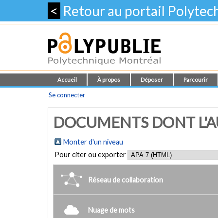
<
Retour au portail Polyte
Accueil
À propos
Déposer
Parcourir
Se connecter
DOCUMENTS DONT L'AU
Monter d'un niveau
Pour citer ou exporter
Réseau de collaboration
Nuage de mots