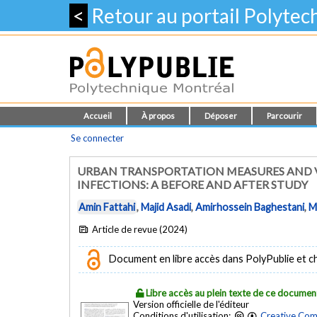
<
Retour au portail Polyte
Accueil
À propos
Déposer
Parcourir
Se connecter
URBAN TRANSPORTATION MEASURES AND V
INFECTIONS: A BEFORE AND AFTER STUDY
Amin Fattahi
,
Majid Asadi
,
Amirhossein Baghestani
,
M
Article de revue (2024)
Document en libre accès dans PolyPublie et chez
Libre accès au plein texte de ce documen
Version officielle de l'éditeur
Conditions d'utilisation:
Creative Com