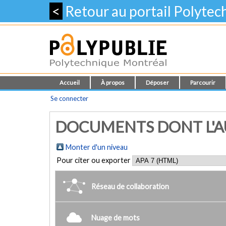
<
Retour au portail Polyte
Accueil
À propos
Déposer
Parcourir
Se connecter
DOCUMENTS DONT L'AU
Monter d'un niveau
Pour citer ou exporter
Réseau de collaboration
Nuage de mots