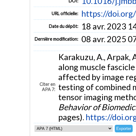
10.1016/j.jmb
DOI:
https://doi.or
URL officielle:
18 avr. 2023 1
Date du dépôt:
08 avr. 2025 0
Dernière modification:
Karakuzu, A., Arpak, A
along muscle fascicle
affected by image re
Citer en
testing of combined 
APA 7:
tensor imaging meth
Behavior of Biomedic
pages).
https://doi.