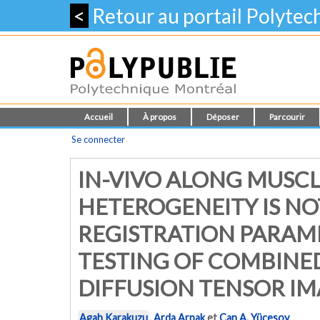
<
Retour au portail Polyte
Accueil
À propos
Déposer
Parcourir
Se connecter
IN-VIVO ALONG MUSCL
HETEROGENEITY IS NO
REGISTRATION PARAM
TESTING OF COMBINE
DIFFUSION TENSOR I
Agah Karakuzu
,
Arda Arpak
et
Can A. Yücesoy