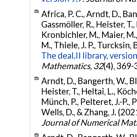
Africa, P. C., Arndt, D., Ban
Gassmöller, R., Heister, T., 
Kronbichler, M., Maier, M.
M., Thiele, J. P., Turcksin, 
The deal.II library, version
Mathematics
,
32
(4), 369-
Arndt, D., Bangerth, W., Bla
Heister, T., Heltai, L., Köc
Münch, P., Pelteret, J.-P., P
Wells, D., & Zhang, J. (202
Journal of Numerical Ma