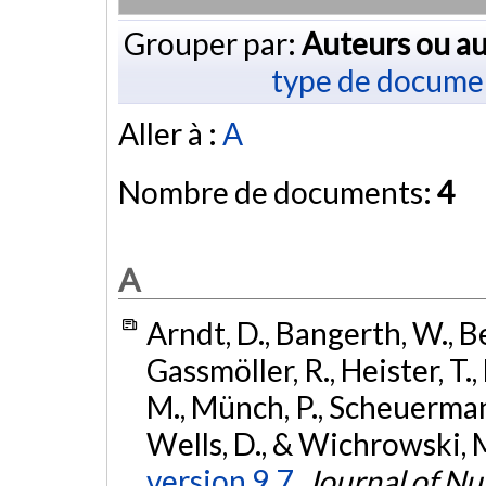
Grouper par:
Auteurs ou au
type de docume
Aller à :
A
Nombre de documents:
4
A
Arndt, D., Bangerth, W., Be
Gassmöller, R., Heister, T.,
M., Münch, P., Scheuerman,
Wells, D., & Wichrowski, 
version 9.7.
Journal of N