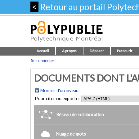
<
Retour au portail Polyte
Accueil
À propos
Déposer
Parcourir
Se connecter
DOCUMENTS DONT L'AU
Monter d'un niveau
Pour citer ou exporter
Réseau de collaboration
Nuage de mots