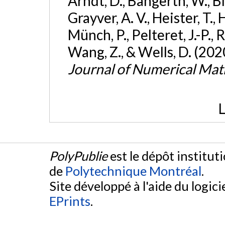
Arndt, D., Bangerth, W., Bla
Grayver, A. V., Heister, T., 
Münch, P., Pelteret, J.-P., R
Wang, Z., & Wells, D. (202
Journal of Numerical Ma
L
PolyPublie
est le dépôt institut
de
Polytechnique Montréal
.
Site développé à l'aide du logicie
EPrints
.