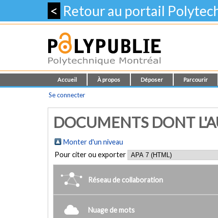
<
Retour au portail Polyte
Accueil
À propos
Déposer
Parcourir
Se connecter
DOCUMENTS DONT L'AU
Monter d'un niveau
Pour citer ou exporter
Réseau de collaboration
Nuage de mots