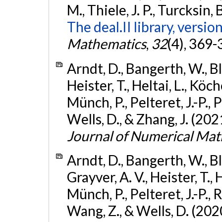
M., Thiele, J. P., Turcksin, 
The deal.II library, version
Mathematics
,
32
(4), 369-
Arndt, D., Bangerth, W., Bla
Heister, T., Heltai, L., Köc
Münch, P., Pelteret, J.-P., P
Wells, D., & Zhang, J. (202
Journal of Numerical Ma
Arndt, D., Bangerth, W., Bla
Grayver, A. V., Heister, T., 
Münch, P., Pelteret, J.-P., R
Wang, Z., & Wells, D. (202