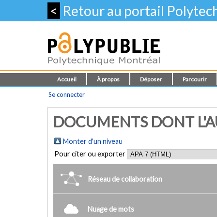
<
Retour au portail Polyte
Accueil
À propos
Déposer
Parcourir
Se connecter
DOCUMENTS DONT L'AUT
Monter d'un niveau
Pour citer ou exporter
Réseau de collaboration
Nuage de mots