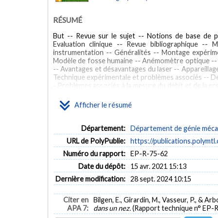
RÉSUMÉ
But -- Revue sur le sujet -- Notions de base de p
Evaluation clinique -- Revue bibliographique --
instrumentation -- Généralités -- Montage expérim
Modèle de fosse humaine -- Anémomètre optique -- 
-- Avantages et désavantages du laser -- Appareillag
Technique expérimentale et problèmes associés -- Dé
- Problèmes associés à la mesure du débit et de la pr
-- Problèmes associés à la mesure de vitesse dans
optique -- Influence du fluide et de la paroi -- Cho
Afficher le résumé
problèmes -- Intégration du système de mesure dan
Résultats -- Mesure des profils de vitesse -- Méthod
- Sources d'erreurs -- Visualisation.
Département:
Département de génie méca
URL de PolyPublie:
https://publications.polymtl
MOTS CLÉS
Numéro du rapport:
EP-R-75-62
Nose
Respiration
Physiological apparatus
Nez
Re
Date du dépôt:
15 avr. 2021 15:13
Dernière modification:
28 sept. 2024 10:15
Citer en
Bilgen, E., Girardin, M., Vasseur, P., & Arb
APA 7:
dans un nez.
(Rapport technique n° EP-