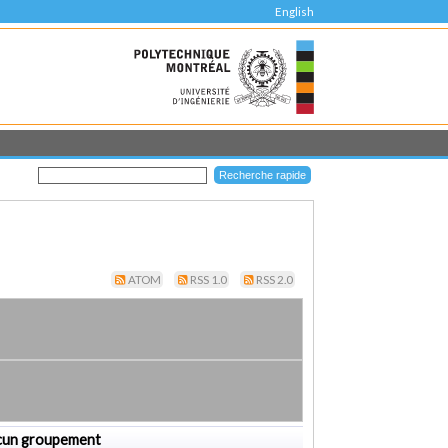
English
ATOM
RSS 1.0
RSS 2.0
cun groupement