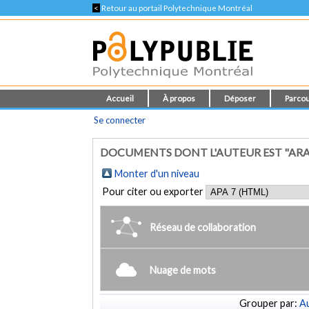
<
Retour au portail Polytechnique Montréal
Accueil
À propos
Déposer
Parcou
Se connecter
DOCUMENTS DONT L'AUTEUR EST "AR
Monter d'un niveau
Pour citer ou exporter
Réseau de collaboration
Nuage de mots
Grouper par:
Au