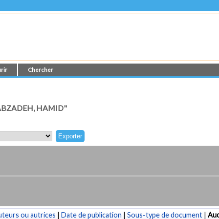
rir
Chercher
ABZADEH, HAMID"
teurs ou autrices
|
Date de publication
|
Sous-type de document
|
Au