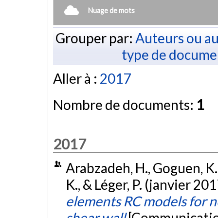
Nuage de mots
Grouper par:
Auteurs ou au
type de docume
Aller à :
2017
Nombre de documents:
1
2017
Arabzadeh, H., Goguen, K., 
K., & Léger, P. (janvier 201
elements RC models for no
shear wall
[Communicatio