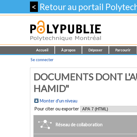
<
Retour au portail Polyte
Accueil
À propos
Déposer
Parcourir
Se connecter
DOCUMENTS DONT L'A
HAMID"
Monter d'un niveau
Pour citer ou exporter
Réseau de collaboration