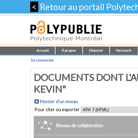
<
Retour au portail Polyte
Accueil
À propos
Déposer
Parcourir
Se connecter
DOCUMENTS DONT L'AU
KEVIN"
Monter d'un niveau
Pour citer ou exporter
Réseau de collaboration