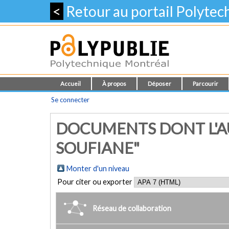
<
Retour au portail Polyte
Accueil
À propos
Déposer
Parcourir
Se connecter
DOCUMENTS DONT L'A
SOUFIANE"
Monter d'un niveau
Pour citer ou exporter
Réseau de collaboration