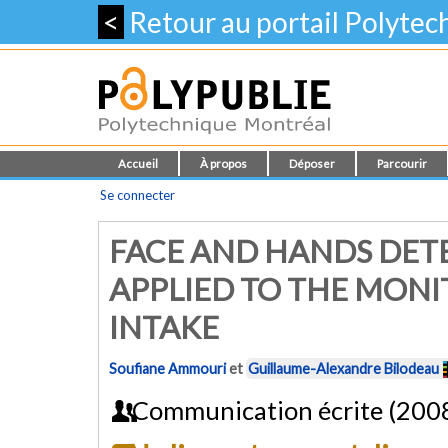
<
Retour au portail Polyte
Accueil
À propos
Déposer
Parcourir
Se connecter
FACE AND HANDS DET
APPLIED TO THE MON
INTAKE
Soufiane Ammouri
et
Guillaume-Alexandre Bilodeau
Communication écrite (200