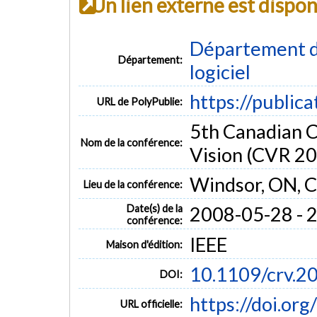
Un lien externe est dispo
Département de
Département:
logiciel
https://public
URL de PolyPublie:
5th Canadian 
Nom de la conférence:
Vision (CVR 2
Windsor, ON, 
Lieu de la conférence:
Date(s) de la
2008-05-28 - 
conférence:
IEEE
Maison d'édition:
10.1109/crv.2
DOI:
https://doi.or
URL officielle: