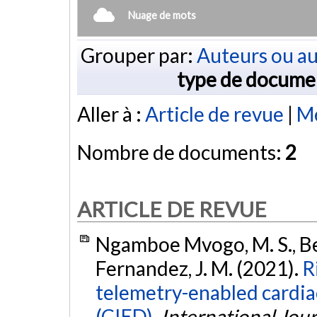
Nuage de mots
Grouper par:
Auteurs ou au
type de docume
Aller à :
Article de revue
|
Mé
Nombre de documents:
2
ARTICLE DE REVUE
Ngamboe Mvogo, M. S., Bert
Fernandez, J. M. (2021).
R
telemetry-enabled cardia
(CIED).
International Jour