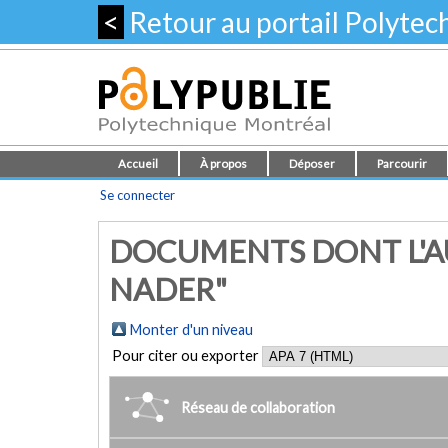
<
Retour au portail Polyte
Accueil
À propos
Déposer
Parcourir
Se connecter
DOCUMENTS DONT L'A
NADER"
Monter d'un niveau
Pour citer ou exporter
Réseau de collaboration