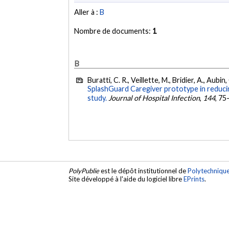
Aller à :
B
Nombre de documents:
1
B
Buratti, C. R., Veillette, M., Bridier, A., Aub
SplashGuard Caregiver prototype in reducin
study.
Journal of Hospital Infection
,
144
, 75
PolyPublie
est le dépôt institutionnel de
Polytechniqu
Site développé à l'aide du logiciel libre
EPrints
.