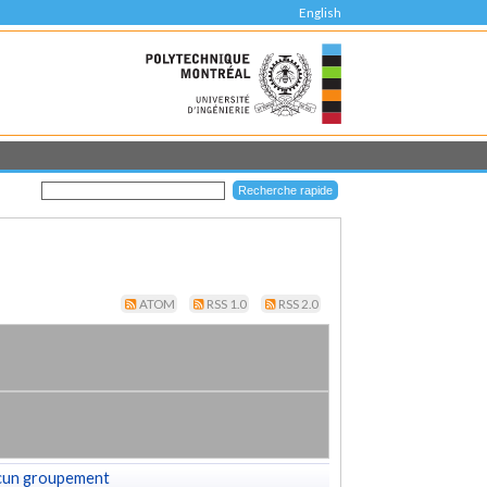
English
ATOM
RSS 1.0
RSS 2.0
cun groupement