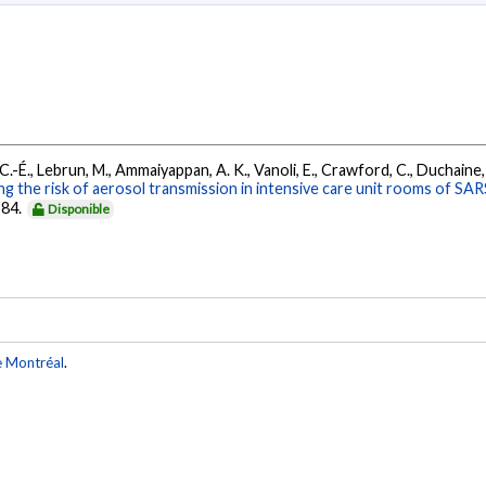
in, C.-É., Lebrun, M., Ammaiyappan, A. K., Vanoli, E., Crawford, C., Duchaine,
g the risk of aerosol transmission in intensive care unit rooms of SAR
-84.
Disponible
e Montréal
.