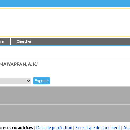
rir
Chercher
IYAPPAN, A. K."
teurs ou autrices
|
Date de publication
|
Sous-type de document
|
Au