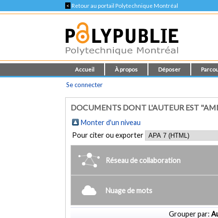
<
Retour au portail Polytechnique Montréal
Accueil
À propos
Déposer
Parcou
Se connecter
DOCUMENTS DONT L'AUTEUR EST "AMMA
Monter d'un niveau
Pour citer ou exporter
Réseau de collaboration
Nuage de mots
Grouper par:
Au