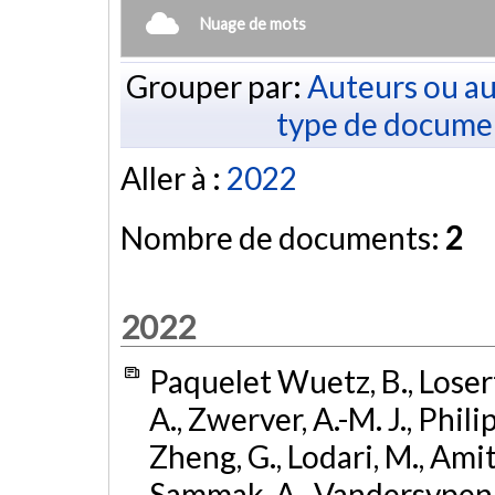
Nuage de mots
Grouper par:
Auteurs ou au
type de docume
Aller à :
2022
Nombre de documents:
2
2022
Paquelet Wuetz, B., Losert,
A., Zwerver, A.-M. J., Philips
Zheng, G., Lodari, M., Ami
Sammak, A., Vandersypen, 