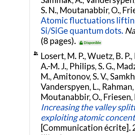
S. N., Moutanabbir, O., Fri
Atomic fluctuations lifti
Si/SiGe quantum dots.
Na
(8 pages).
Disponible
Losert, M. P., Wuetz, B. P.,
A.-M. J., Philips, S. G., Mad
M., Amitonov, S. V., Samkh
Vanderspyen, L., Rahman, 
Moutanabbir, O., Friesen, 
Increasing the valley spli
exploiting atomic concent
[Communication écrite].