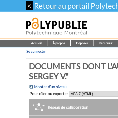
<
Retour au portail Polyte
Accueil
À propos
Déposer
Parcourir
Se connecter
DOCUMENTS DONT L'A
SERGEY V."
Monter d'un niveau
Pour citer ou exporter
Réseau de collaboration