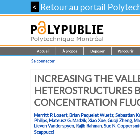
<
Retour au portail Polyte
Accueil
À propos
Déposer
Parcourir
Se connecter
INCREASING THE VALLEY
HETEROSTRUCTURES B
CONCENTRATION FLU
Merritt P. Losert
,
Brian Paquelet Wuetz
,
Sebastian Ko
Philips
,
Mateusz G. Madzik
,
Xiao Xue
,
Guoji Zheng
,
Mar
Lieven Vanderspyen
,
Rajib Rahman
,
Sue N. Coppersmi
Scappucci