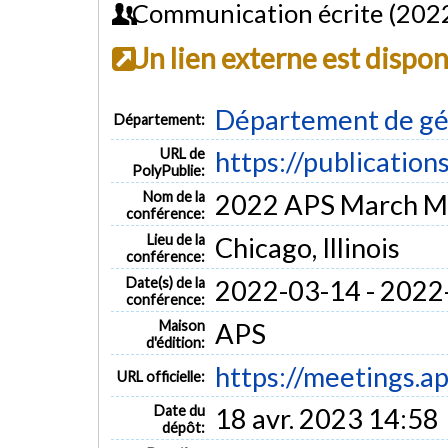
Communication écrite (202
Un lien externe est dispo
Département de gé
Département:
URL de
https://publication
PolyPublie:
Nom de la
2022 APS March M
conférence:
Lieu de la
Chicago, Illinois
conférence:
Date(s) de la
2022-03-14 - 2022
conférence:
Maison
APS
d'édition:
https://meetings.a
URL officielle:
Date du
18 avr. 2023 14:58
dépôt: