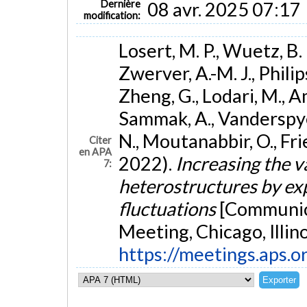
Dernière
08 avr. 2025 07:17
modification:
Losert, M. P., Wuetz, B. 
Zwerver, A.-M. J., Philips
Zheng, G., Lodari, M., A
Sammak, A., Vanderspyen
N., Moutanabbir, O., Fri
Citer
en APA
2022).
Increasing the va
7:
heterostructures by ex
fluctuations
[Communic
Meeting, Chicago, Illino
https://meetings.aps