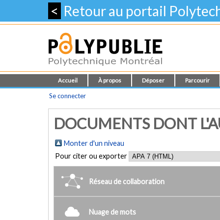
<
Retour au portail Polyte
Accueil
À propos
Déposer
Parcourir
Se connecter
DOCUMENTS DONT L'AU
Monter d'un niveau
Pour citer ou exporter
Réseau de collaboration
Nuage de mots