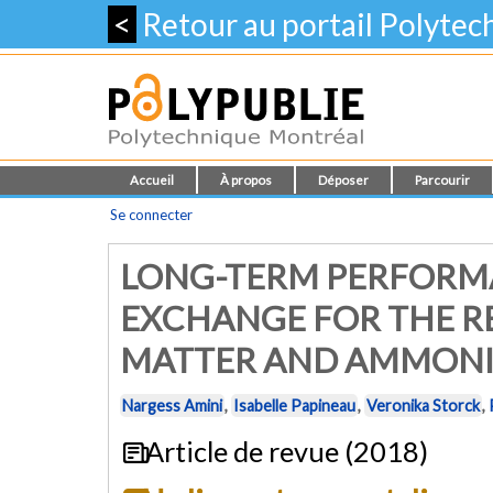
<
Retour au portail Polyte
Accueil
À propos
Déposer
Parcourir
Se connecter
LONG-TERM PERFORMA
EXCHANGE FOR THE R
MATTER AND AMMONI
Nargess Amini
,
Isabelle Papineau
,
Veronika Storck
,
Article de revue (2018)