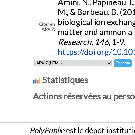
Amini, N., Papineau, I.
M., & Barbeau, B. (2
biological ion exchan
Citer en
APA 7:
matter and ammonia 
Research
,
146
, 1-9.
https://doi.org/10.1
Statistiques
Actions réservées au pers
PolyPublie
est le dépôt institut