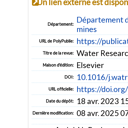
Un lien externe est dispo
Département de
Département:
mines
https://public
URL de PolyPublie:
Water Research
Titre de la revue:
Elsevier
Maison d'édition:
10.1016/j.wat
DOI:
https://doi.or
URL officielle:
18 avr. 2023 1
Date du dépôt:
08 avr. 2025 0
Dernière modification: