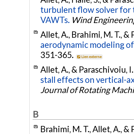
turbulent flow solver for
VAWTs.
Wind Engineerin
Allet, A., Brahimi, M. T., &
aerodynamic modeling o
351-365.
Lien externe
Allet, A., & Paraschivoiu, I
stall effects on vertical-a
Journal of Rotating Mach
B
Brahimi, M. T., Allet, A., &