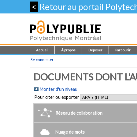
<
Retour au portail Polyte
Accueil
À propos
Déposer
Parcourir
Se connecter
DOCUMENTS DONT L'AUT
Monter d'un niveau
Pour citer ou exporter
Réseau de collaboration
Nuage de mots