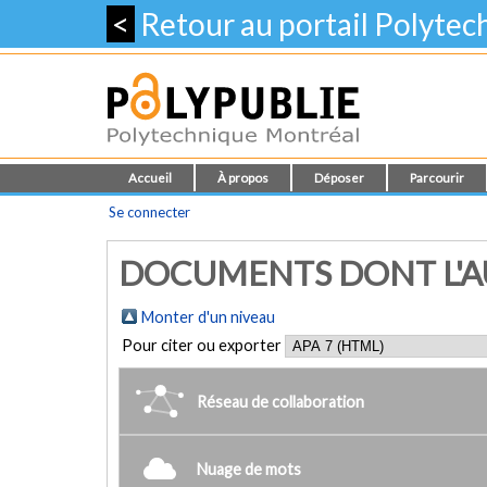
<
Retour au portail Polyte
Accueil
À propos
Déposer
Parcourir
Se connecter
DOCUMENTS DONT L'AU
Monter d'un niveau
Pour citer ou exporter
Réseau de collaboration
Nuage de mots