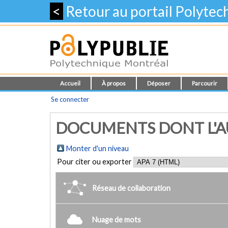
<
Retour au portail Polyte
Accueil
À propos
Déposer
Parcourir
Se connecter
DOCUMENTS DONT L'AU
Monter d'un niveau
Pour citer ou exporter
Réseau de collaboration
Nuage de mots