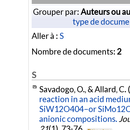
Grouper par:
Auteurs ou au
type de docume
Aller à :
S
Nombre de documents:
2
S
Savadogo, O., & Allard, C.
reaction in an acid mediu
SiW12O404−or SiMo12O40
anionic compositions.
Jou
21
(1), 73-76.