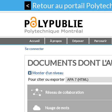
<
Retour au portail Polyte
Accueil
À propos
Déposer
Parcourir
Se connecter
DOCUMENTS DONT L'AUT
Monter d'un niveau
Pour citer ou exporter
Réseau de collaboration
Nuage de mots