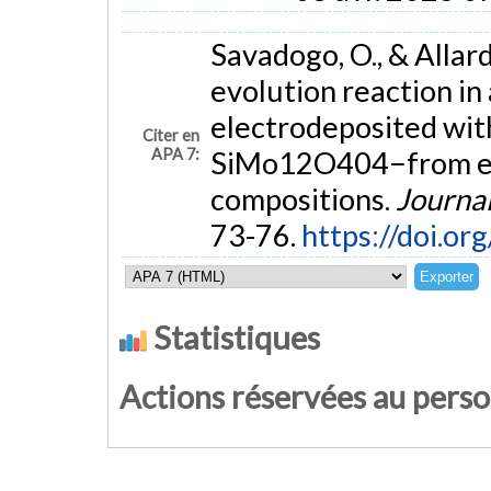
Savadogo, O., & Allar
evolution reaction in
electrodeposited w
Citer en
APA 7:
SiMo12O404−from ele
compositions.
Journal
73-76.
https://doi.o
Statistiques
Actions réservées au pers