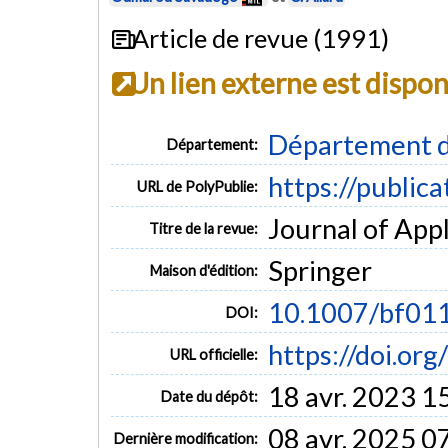
Article de revue (1991)
Un lien externe est dispo
Département d
Département:
https://public
URL de PolyPublie:
Journal of Appl
Titre de la revue:
Springer
Maison d'édition:
10.1007/bf01
DOI:
https://doi.o
URL officielle:
18 avr. 2023 1
Date du dépôt:
08 avr. 2025 0
Dernière modification: