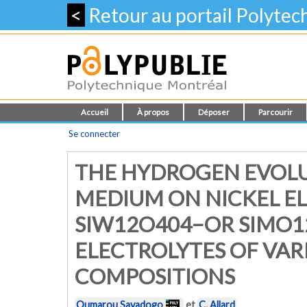
<
Retour au portail Polyte
Accueil
À propos
Déposer
Parcourir
Se connecter
THE HYDROGEN EVOLU
MEDIUM ON NICKEL E
SIW12O404−OR SIMO
ELECTROLYTES OF VAR
COMPOSITIONS
Oumarou Savadogo
et
C. Allard