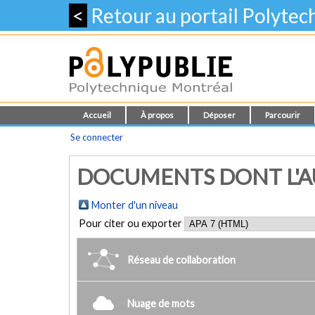
<
Retour au portail Polyte
Accueil
À propos
Déposer
Parcourir
Se connecter
DOCUMENTS DONT L'AU
Monter d'un niveau
Pour citer ou exporter
Réseau de collaboration
Nuage de mots