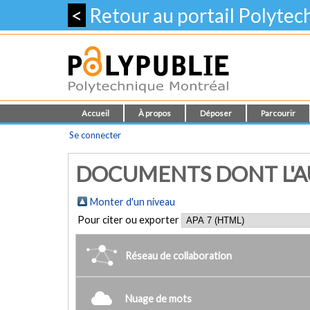
<
Retour au portail Polyte
Accueil
À propos
Déposer
Parcourir
Se connecter
DOCUMENTS DONT L'AU
Monter d'un niveau
Pour citer ou exporter
Réseau de collaboration
Nuage de mots