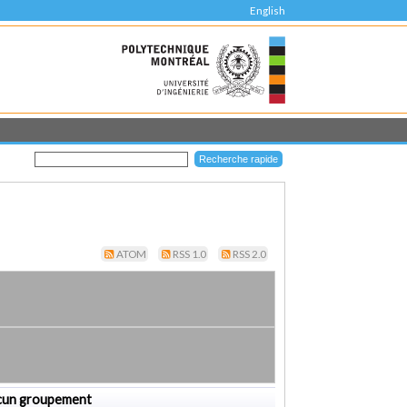
English
ATOM
RSS 1.0
RSS 2.0
cun groupement