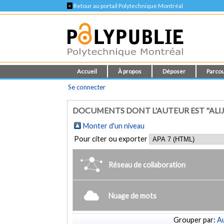
<
Retour au portail Polytechnique Montréal
Accueil
À propos
Déposer
Parcou
Se connecter
DOCUMENTS DONT L'AUTEUR EST "ALI
Monter d'un niveau
Pour citer ou exporter
Réseau de collaboration
Nuage de mots
Grouper par:
Au