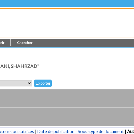
rir
Chercher
JANI, SHAHRZAD"
teurs ou autrices
|
Date de publication
|
Sous-type de document
|
Au