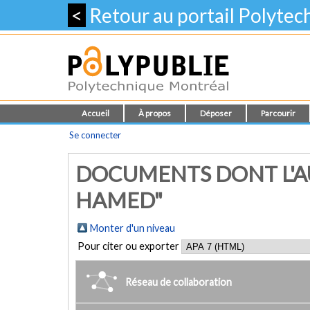
<
Retour au portail Polyte
Accueil
À propos
Déposer
Parcourir
Se connecter
DOCUMENTS DONT L'AU
HAMED"
Monter d'un niveau
Pour citer ou exporter
Réseau de collaboration