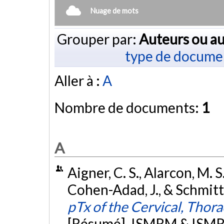
Nuage de mots
Grouper par:
Auteurs ou au
type de docume
Aller à :
A
Nombre de documents:
1
A
Aigner, C. S., Alarcon, M. S
Cohen-Adad, J., & Schmitte
pTx of the Cervical, Thor
[Résumé]. ISMRM & ISMRT