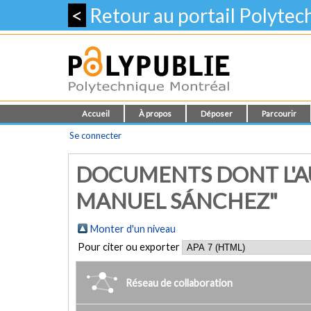
<
Retour au portail Polyte
Accueil
À propos
Déposer
Parcourir
Se connecter
DOCUMENTS DONT L'A
MANUEL SÁNCHEZ"
Monter d'un niveau
Pour citer ou exporter
Réseau de collaboration