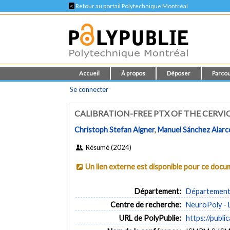
<
Retour au portail Polytechnique Montréal
Accueil
À propos
Déposer
Parcou
Se connecter
CALIBRATION-FREE PTX OF THE CERVI
Christoph Stefan Aigner
,
Manuel Sánchez Alar
Résumé (2024)
Un lien externe est disponible pour ce doc
Département:
Département 
Centre de recherche:
NeuroPoly - 
URL de PolyPublie:
https://publi