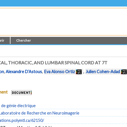
rir
Chercher
CAL, THORACIC, AND LUMBAR SPINAL CORD AT 7T
con
,
Alexandre D’Astous
,
Eva Alonso Ortiz
,
Julien Cohen-Adad
ument
de génie électrique
Laboratoire de Recherche en Neuroimagerie
cations.polymtl.ca/62150/