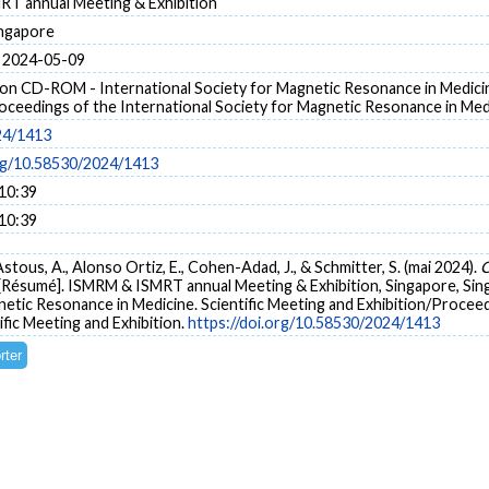
T annual Meeting & Exhibition
ingapore
 2024-05-09
on CD-ROM - International Society for Magnetic Resonance in Medicine
oceedings of the International Society for Magnetic Resonance in Medic
24/1413
org/10.58530/2024/1413
 10:39
 10:39
’Astous, A., Alonso Ortiz, E., Cohen-Adad, J., & Schmitter, S. (mai 2024).
C
[Résumé]. ISMRM & ISMRT annual Meeting & Exhibition, Singapore, Si
netic Resonance in Medicine. Scientific Meeting and Exhibition/Proceed
ific Meeting and Exhibition.
https://doi.org/10.58530/2024/1413