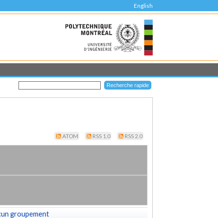
English
ATOM
RSS 1.0
RSS 2.0
cun groupement