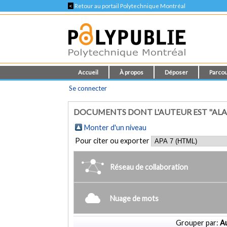
<
Retour au portail Polytechnique Montréal
Accueil
À propos
Déposer
Parcou
Se connecter
DOCUMENTS DONT L'AUTEUR EST "AL
Monter d'un niveau
Pour citer ou exporter
Réseau de collaboration
Nuage de mots
Grouper par:
Au