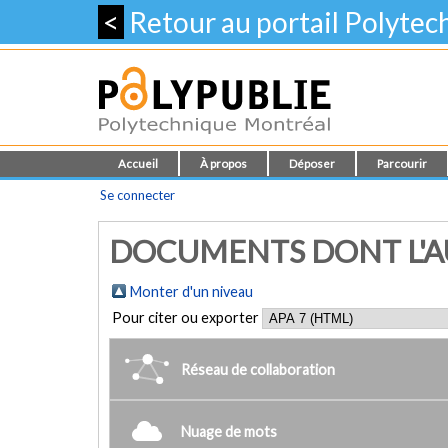
<
Retour au portail Polyte
Accueil
À propos
Déposer
Parcourir
Se connecter
DOCUMENTS DONT L'AU
Monter d'un niveau
Pour citer ou exporter
Réseau de collaboration
Nuage de mots