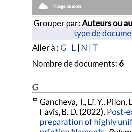
Nuage de mots
Grouper par:
Auteurs ou au
type de docume
Aller à :
G
|
L
|
N
|
T
Nombre de documents:
6
G
Gancheva, T., Li, Y., Pilon,
Favis, B. D. (2022).
Post-e
preparation of highly un
printing filaments.
Polyme