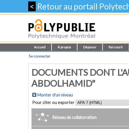
<
Retour au portail Polyte
Accueil
À propos
Déposer
Parcourir
Se connecter
DOCUMENTS DONT L'A
ABDOLHAMID"
Monter d'un niveau
Pour citer ou exporter
Réseau de collaboration