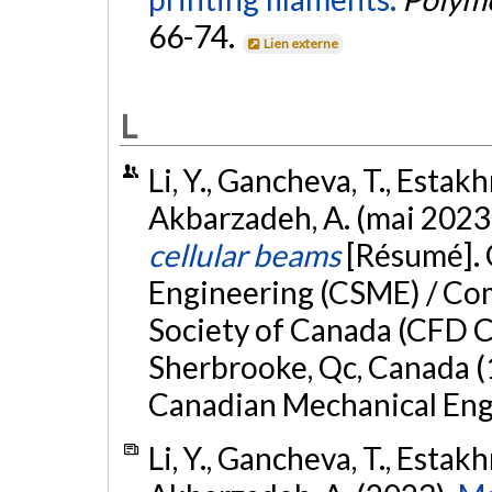
66-74.
Lien externe
L
Li, Y., Gancheva, T., Estakh
Akbarzadeh, A. (mai 2023
cellular beams
[Résumé]. 
Engineering (CSME) / Co
Society of Canada (CFD C
Sherbrooke, Qc, Canada (1
Canadian Mechanical Engi
Li, Y., Gancheva, T., Estakh