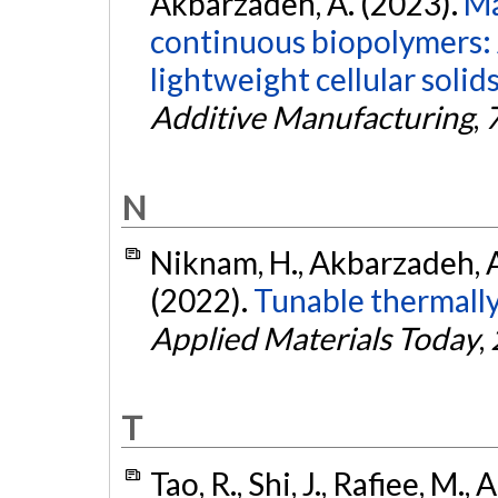
Akbarzadeh, A. (2023).
Ma
continuous biopolymers: A
lightweight cellular soli
Additive Manufacturing
,
N
Niknam, H., Akbarzadeh, A.
(2022).
Tunable thermally
Applied Materials Today
,
T
Tao, R., Shi, J., Rafiee, M.