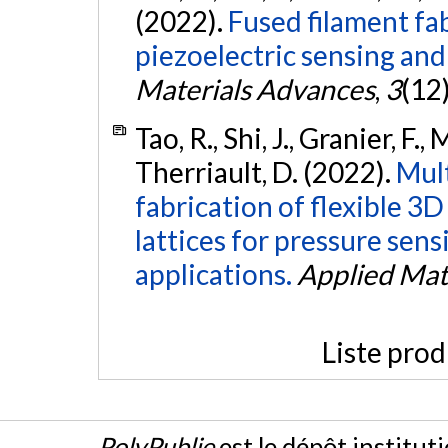
(2022).
Fused filament fa
piezoelectric sensing and
Materials Advances
,
3
(12
Tao, R., Shi, J., Granier, F.
Therriault, D. (2022).
Mult
fabrication of flexible 3
lattices for pressure sen
applications.
Applied Mat
Liste prod
PolyPublie
est le dépôt institut