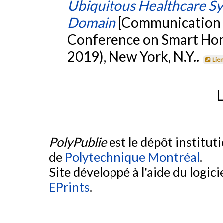
Ubiquitous Healthcare S
Domain
[Communication é
Conference on Smart Hom
2019), New York, N.Y..
Lie
L
PolyPublie
est le dépôt institut
de
Polytechnique Montréal
.
Site développé à l'aide du logicie
EPrints
.