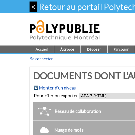
<
Retour au portail Polyte
Accueil
À propos
Déposer
Parcourir
Se connecter
DOCUMENTS DONT L'AU
Monter d'un niveau
Pour citer ou exporter
Réseau de collaboration
Nuage de mots