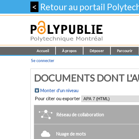
<
Retour au portail Polyte
Accueil
À propos
Déposer
Parcourir
Se connecter
DOCUMENTS DONT L'AU
Monter d'un niveau
Pour citer ou exporter
Réseau de collaboration
Nuage de mots