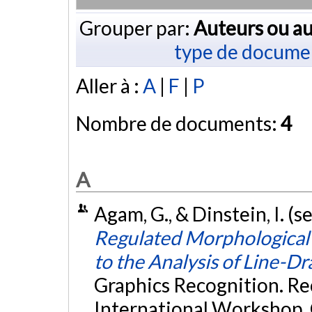
Grouper par:
Auteurs ou au
type de docume
Aller à :
A
|
F
|
P
Nombre de documents:
4
A
Agam, G., & Dinstein, I. 
Regulated Morphological 
to the Analysis of Line-D
Graphics Recognition. Re
International Workshop, 