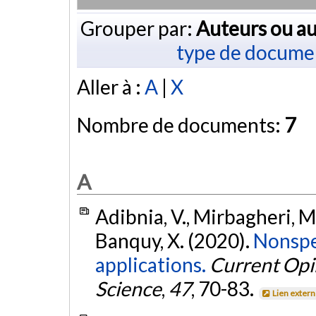
Grouper par:
Auteurs ou au
type de docume
Aller à :
A
|
X
Nombre de documents:
7
A
Adibnia, V., Mirbagheri, M.
Banquy, X. (2020).
Nonspec
applications.
Current Opin
Science
,
47
, 70-83.
Lien exter