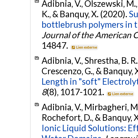
Adibnia, V., Olszewski, M.
K., & Banquy, X. (2020).
Su
bottlebrush polymers in t
Journal of the American 
14847.
Lien externe
Adibnia, V., Shrestha, B. R
Crescenzo, G., & Banquy, 
Length in "soft" Electroly
8
(8), 1017-1021.
Lien externe
Adibnia, V., Mirbagheri, M.,
Rochefort, D., & Banquy, X
Ionic Liquid Solutions: E