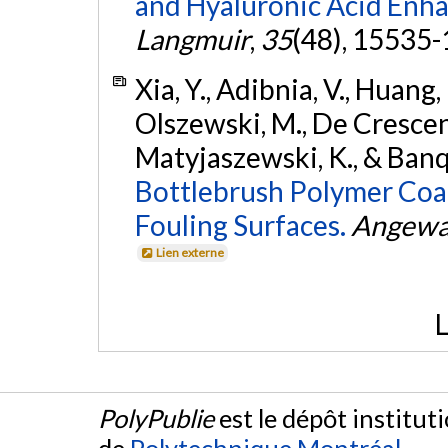
and Hyaluronic Acid Enh
Langmuir
,
35
(48), 15535
Xia, Y., Adibnia, V., Huang, R
Olszewski, M., De Crescenzo,
Matyjaszewski, K., & Banq
Bottlebrush Polymer Coat
Fouling Surfaces.
Angewa
Lien externe
L
PolyPublie
est le dépôt institut