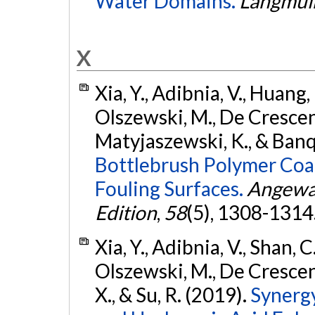
Water Domains.
Langmui
X
Xia, Y., Adibnia, V., Huang, R
Olszewski, M., De Crescenzo,
Matyjaszewski, K., & Banq
Bottlebrush Polymer Coat
Fouling Surfaces.
Angewan
Edition
,
58
(5), 1308-1314
Xia, Y., Adibnia, V., Shan, C.
Olszewski, M., De Crescen
X., & Su, R. (2019).
Synerg