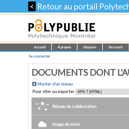
<
Retour au portail Polyte
Accueil
À propos
Déposer
Parcourir
Se connecter
DOCUMENTS DONT L'AU
Monter d'un niveau
Pour citer ou exporter
Réseau de collaboration
Nuage de mots