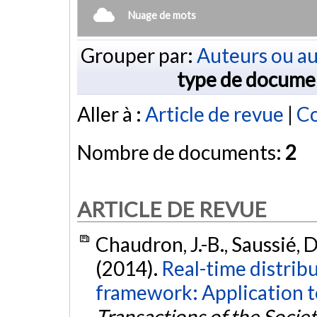
Nuage de mots
Grouper par:
Auteurs ou au
type de docume
Aller à :
Article de revue
|
Co
Nombre de documents:
2
ARTICLE DE REVUE
Chaudron, J.-B., Saussié, D
(2014).
Real-time distrib
framework: Application to
Transactions of the Socie