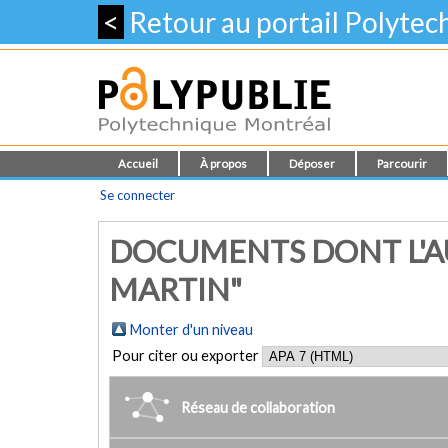
<
Retour au portail Polyte
Accueil
À propos
Déposer
Parcourir
Se connecter
DOCUMENTS DONT L'A
MARTIN"
Monter d'un niveau
Pour citer ou exporter
Réseau de collaboration