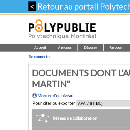
<
Retour au portail Polyte
Accueil
À propos
Déposer
Parcourir
Se connecter
DOCUMENTS DONT L'A
MARTIN"
Monter d'un niveau
Pour citer ou exporter
Réseau de collaboration