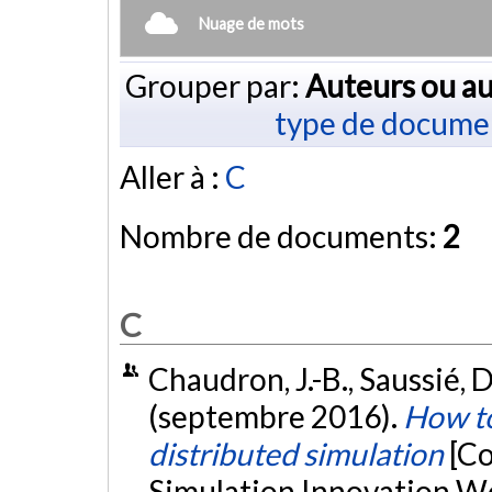
Nuage de mots
Grouper par:
Auteurs ou au
type de docume
Aller à :
C
Nombre de documents:
2
C
Chaudron, J.-B., Saussié, D
(septembre 2016).
How to
distributed simulation
[Co
Simulation Innovation Wo