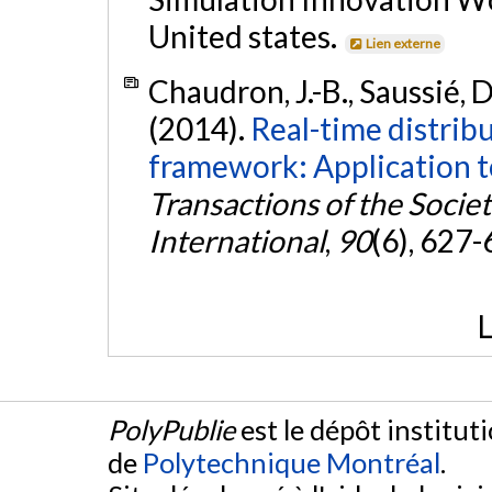
United states.
Lien externe
Chaudron, J.-B., Saussié, D
(2014).
Real-time distrib
framework: Application to
Transactions of the Socie
International
,
90
(6), 627
L
PolyPublie
est le dépôt institut
de
Polytechnique Montréal
.