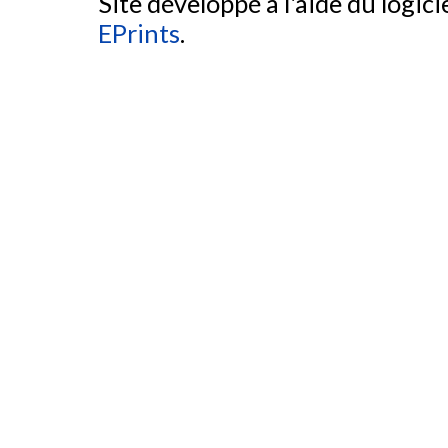
Site développé à l'aide du logicie
EPrints
.