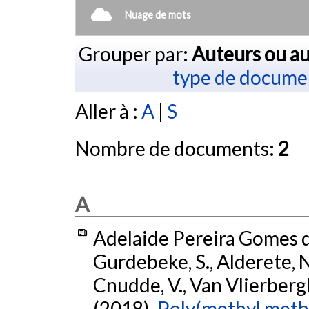
Nuage de mots
Grouper par:
Auteurs ou au
type de docume
Aller à :
A
|
S
Nombre de documents:
2
A
Adelaide Pereira Gomes de
Gurdebeke, S., Alderete, N
Cnudde, V., Van Vlierberghe
(2018).
Poly(methyl metha