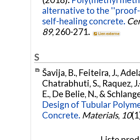
alternative to the ''proof
self-healing concrete.
Cem
89
, 260-271.
Lien externe
S
Šavija, B., Feiteira, J., A
Chatrabhuti, S., Raquez, J
E., De Belie, N., & Schlang
Design of Tubular Polyme
Concrete.
Materials
,
10
(1
Liste prod