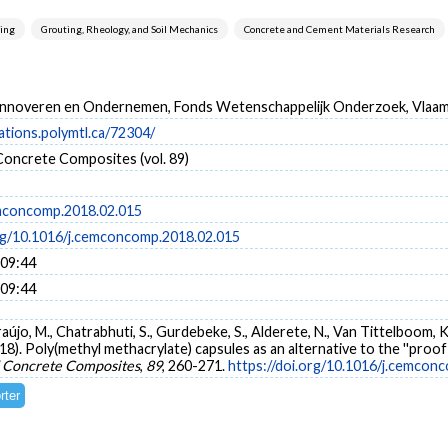
ring
Grouting, Rheology, and Soil Mechanics
Concrete and Cement Materials Research
nnoveren en Ondernemen, Fonds Wetenschappelijk Onderzoek, Vlaam
cations.polymtl.ca/72304/
oncrete Composites (vol. 89)
mconcomp.2018.02.015
org/10.1016/j.cemconcomp.2018.02.015
 09:44
 09:44
jo, M., Chatrabhuti, S., Gurdebeke, S., Alderete, N., Van Tittelboom, K.,
018). Poly(methyl methacrylate) capsules as an alternative to the ''proo
 Concrete Composites
,
89
, 260-271.
https://doi.org/10.1016/j.cemcon