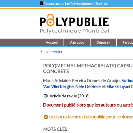
<
Retour au portail Polytechnique Montréal
Accueil
À propos
Déposer
Parcou
Se connecter
POLY(METHYL METHACRYLATE) CAPSULE
CONCRETE
Maria Adelaide Pereira Gomes de Araújo
,
Sutim
Van Vlierberghe
,
Nele De Belie
et
Elke Gruyaert
Article de revue (2018)
Document publié alors que les auteurs ou autric
Un lien externe est disponible pour ce doc
MOTS CLÉS