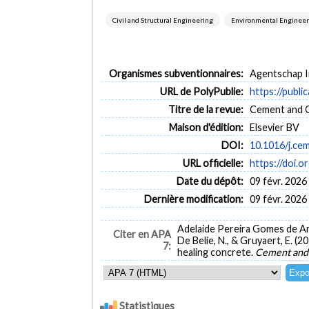
Civil and Structural Engineering
Environmental Enginee
Organismes subventionnaires:
Agentschap I
URL de PolyPublie:
https://publi
Titre de la revue:
Cement and C
Maison d'édition:
Elsevier BV
DOI:
10.1016/j.ce
URL officielle:
https://doi.
Date du dépôt:
09 févr. 2026
Dernière modification:
09 févr. 2026
Adelaide Pereira Gomes de Araú
Citer en APA
De Belie, N., & Gruyaert, E. (2
7:
healing concrete.
Cement and
Statistiques