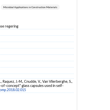
Microbial Applications in Construction Materials
se regering
 Raquez, J.-M., Cnudde, V., Van Vlierberghe, S.,
f-of-concept'' glass capsules used in self-
comp.2018.02.015