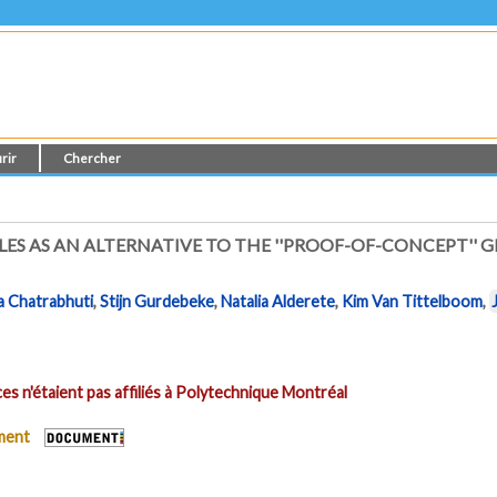
rir
Chercher
S AS AN ALTERNATIVE TO THE ''PROOF-OF-CONCEPT'' GL
a Chatrabhuti
,
Stijn Gurdebeke
,
Natalia Alderete
,
Kim Van Tittelboom
,
es n'étaient pas affiliés à Polytechnique Montréal
ument