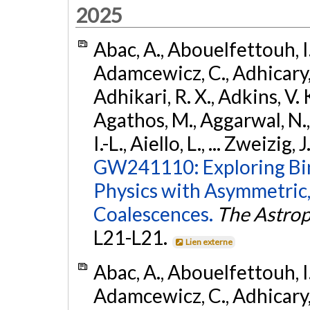
2025
Abac, A., Abouelfettouh, I.,
Adamcewicz, C., Adhicary, S
Adhikari, R. X., Adkins, V. 
Agathos, M., Aggarwal, N.,
I.-L., Aiello, L., ... Zweizig,
GW241110: Exploring Bi
Physics with Asymmetric,
Coalescences.
The Astrop
L21-L21.
Lien externe
Abac, A., Abouelfettouh, I.,
Adamcewicz, C., Adhicary, S