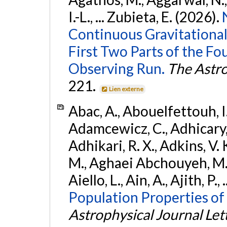
I.-L., ... Zubieta, E. (2026).
Continuous Gravitational
First Two Parts of the 
Observing Run.
The Astro
221.
Lien externe
Abac, A., Abouelfettouh, I.,
Adamcewicz, C., Adhicary, S
Adhikari, R. X., Adkins, V. 
M., Aghaei Abchouyeh, M.,
Aiello, L., Ain, A., Ajith, P.,
Population Properties of
Astrophysical Journal Let