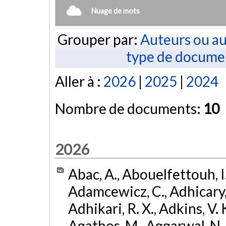
Nuage de mots
Grouper par:
Auteurs ou au
type de docume
Aller à :
2026
|
2025
|
2024
Nombre de documents:
10
2026
Abac, A., Abouelfettouh, I.
Adamcewicz, C., Adhicary, S
Adhikari, R. X., Adkins, V. 
Agathos, M., Aggarwal, N.,