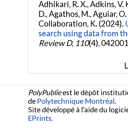
Adhikari, R. X., Adkins, V. 
D., Agathos, M., Aguiar, O. D.,
Collaboration, K. (2024).
search using data from 
Review D
,
110
(4), 042001
L
PolyPublie
est le dépôt institut
de
Polytechnique Montréal
.
Site développé à l'aide du logicie
EPrints
.