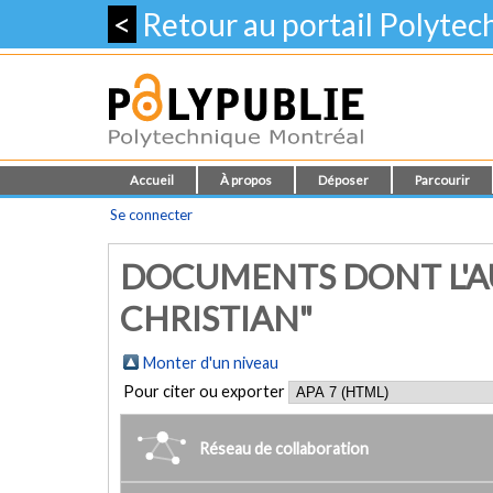
<
Retour au portail Polyte
Accueil
À propos
Déposer
Parcourir
Se connecter
DOCUMENTS DONT L'A
CHRISTIAN"
Monter d'un niveau
Pour citer ou exporter
Réseau de collaboration