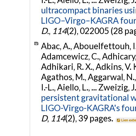
ultracompact binaries usin
LIGO–Virgo–KAGRA fourt
D.
,
114
(2), 022005 (28 pa
Abac, A., Abouelfettouh, I.,
Adamcewicz, C., Adhicary, S
Adhikari, R. X., Adkins, V. 
Agathos, M., Aggarwal, N.,
I.-L., Aiello, L., ... Zweizig,
persistent gravitational w
LIGO-Virgo-KAGRA's four
D
,
114
(2), 39 pages.
Lien ext