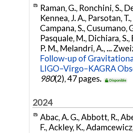
Raman, G., Ronchini, S., D
Kennea, J. A., Parsotan, T.,
Campana, S., Cusumano, G., 
Pasquale, M., Dichiara, S.,
P. M., Melandri, A., ... Zwei
Follow-up of Gravitationa
LIGO–Virgo–KAGRA Obse
980
(2), 47 pages.
Disponible
2024
Abac, A. G., Abbott, R., Ab
F., Ackley, K., Adamcewicz, 