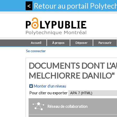
<
Retour au portail Polyte
Accueil
À propos
Déposer
Parcourir
Se connecter
DOCUMENTS DONT L'AU
MELCHIORRE DANILO"
Monter d'un niveau
Pour citer ou exporter
Réseau de collaboration