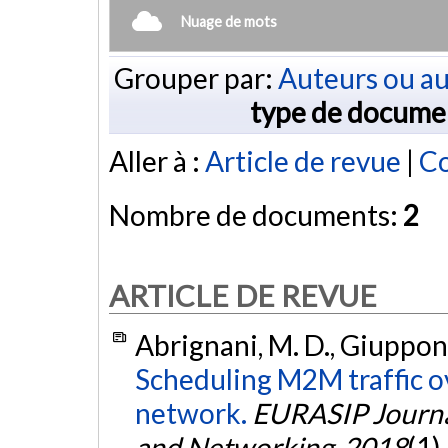
Nuage de mots
Grouper par:
Auteurs ou au
type de docume
Aller à :
Article de revue
|
Co
Nombre de documents:
2
ARTICLE DE REVUE
Abrignani, M. D., Giupponi,
Scheduling M2M traffic ov
network.
EURASIP Journa
and Networking
,
2018
(1)