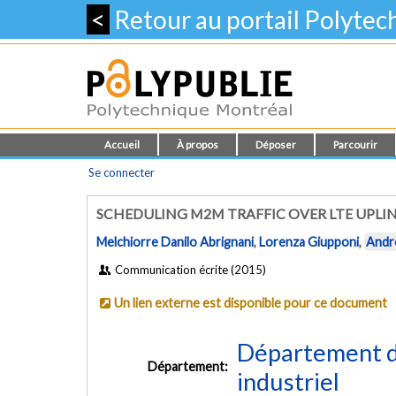
<
Retour au portail Polyte
Accueil
À propos
Déposer
Parcourir
Se connecter
SCHEDULING M2M TRAFFIC OVER LTE UPLIN
Melchiorre Danilo Abrignani
,
Lorenza Giupponi
,
Andr
Communication écrite (2015)
Un lien externe est disponible pour ce document
Département d
Département:
industriel