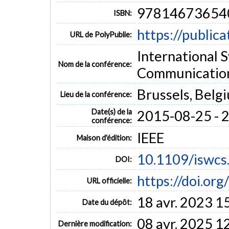
97814673654
ISBN:
https://public
URL de PolyPublie:
International 
Nom de la conférence:
Communicatio
Brussels, Belg
Lieu de la conférence:
Date(s) de la
2015-08-25 - 
conférence:
IEEE
Maison d'édition:
10.1109/iswc
DOI:
https://doi.o
URL officielle:
18 avr. 2023 1
Date du dépôt:
08 avr. 2025 1
Dernière modification: