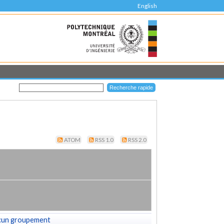
English
ATOM
RSS 1.0
RSS 2.0
cun groupement