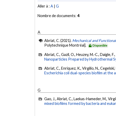
Aller à :
A
|
G
Nombre de documents:
4
A
Abriat, C. (2021).
Mechanical and Functional I
Polytechnique Montréal].
Disponible
Abriat, C., Gazil, O., Heuzey, M.-C., Daigle, F.,
Nanoparticles Prepared by Hydrothermal S
Abriat, C., Enriquez, K., Virgilio, N., Cegelski,
Escherichia coli dual-species biofilm at the a
G
Gao, J., Abriat, C., Laekas-Hameder, M., Virgil
mixed biofilms formed by bacteria and eukar