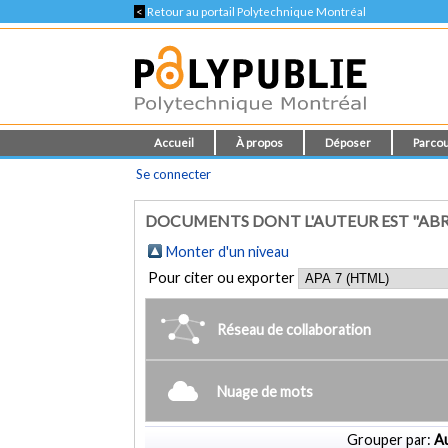
<
Retour au portail Polytechnique Montréal
Accueil
À propos
Déposer
Parcou
Se connecter
DOCUMENTS DONT L'AUTEUR EST "ABR
Monter d'un niveau
Pour citer ou exporter
Réseau de collaboration
Nuage de mots
Grouper par:
Au