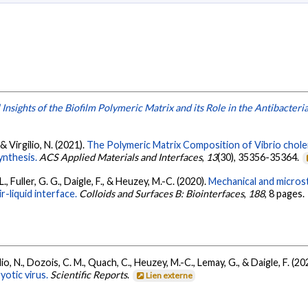
nsights of the Biofilm Polymeric Matrix and its Role in the Antibacteri
 & Virgilio, N. (2021).
The Polymeric Matrix Composition of Vibrio choler
ynthesis.
ACS Applied Materials and Interfaces
,
13
(30), 35356-35364.
 L., Fuller, G. G., Daigle, F., & Heuzey, M.-C. (2020).
Mechanical and microst
ir-liquid interface.
Colloids and Surfaces B: Biointerfaces
,
188
, 8 pages.
io, N., Dozois, C. M., Quach, C., Heuzey, M.-C., Lemay, G., & Daigle, F. (20
yotic virus.
Scientific Reports
.
Lien externe