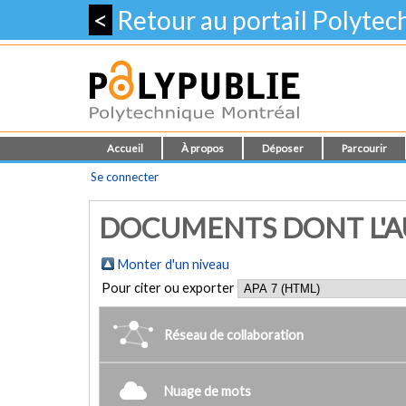
<
Retour au portail Polyte
Accueil
À propos
Déposer
Parcourir
Se connecter
DOCUMENTS DONT L'AU
Monter d'un niveau
Pour citer ou exporter
Réseau de collaboration
Nuage de mots