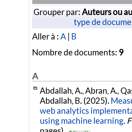
Grouper par:
Auteurs ou au
type de docume
Aller à :
A
|
B
Nombre de documents:
9
A
Abdallah, A., Abran, A., Q
Abdallah, B. (2025).
Measu
web analytics implement
using machine learning.
F
pages).