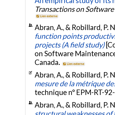
An empirical study of it
Transactions on Software
Lien externe
Abran, A., & Robillard, P.
function points producti
projects (A field study)
[C
on Software Maintenance
Canada.
Lien externe
Abran, A., & Robillard, P. 
mesure de la métrique des
technique n° EPM-RT-92-
Abran, A., & Robillard, P. 
structural weaknesses of 