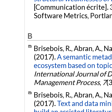
[Communication écrite].
Software Metrics, Portla
B
Brisebois, R., Abran, A., 
(2017).
A semantic metad
ecosystem based on topi
International Journal of
Management Process
,
7
(
Brisebois, R., Abran, A., 
(2017).
Text and data min
build an assisted literatu