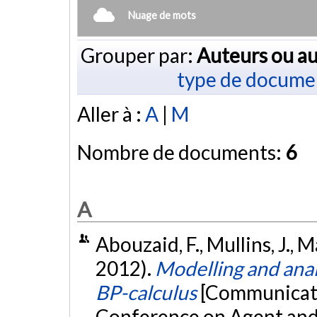
Nuage de mots
Grouper par:
Auteurs ou au
type de docume
Aller à :
A
|
M
Nombre de documents:
6
A
Abouzaid, F., Mullins, J., 
2012).
Modelling and anal
BP-calculus
[Communicatio
Conference on Agent and