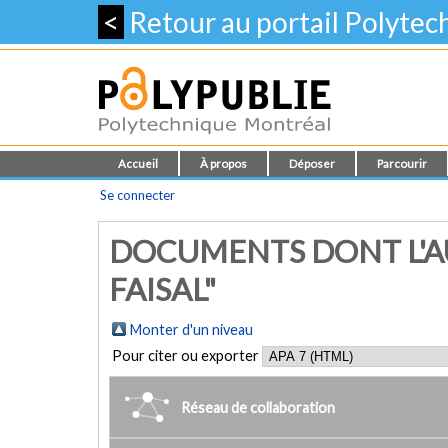
<
Retour au portail Polyte
Accueil
À propos
Déposer
Parcourir
Se connecter
DOCUMENTS DONT L'AU
FAISAL"
Monter d'un niveau
Pour citer ou exporter
Réseau de collaboration