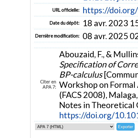
https://doi.or
URL officielle:
18 avr. 2023 1
Date du dépôt:
08 avr. 2025 0
Dernière modification:
Abouzaid, F., & Mullin
Specification of Corr
BP-calculus
[Communic
Citer en
Workshop on Formal 
APA 7:
(FACS 2008), Malaga, 
Notes in Theoretical
https://doi.org/10.1