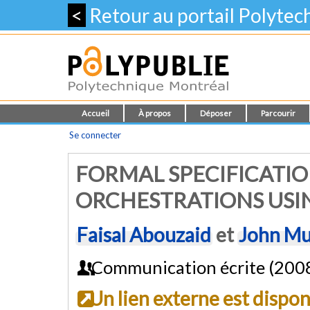
<
Retour au portail Polyte
Accueil
À propos
Déposer
Parcourir
Se connecter
FORMAL SPECIFICATIO
ORCHESTRATIONS USI
Faisal Abouzaid
et
John Mu
Communication écrite (200
Un lien externe est dispo