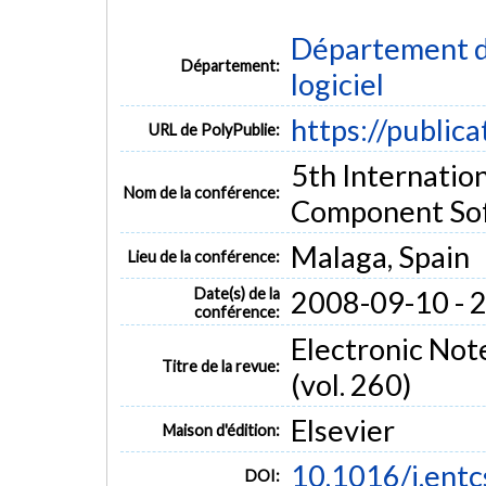
Département de
Département:
logiciel
https://public
URL de PolyPublie:
5th Internatio
Nom de la conférence:
Component Sof
Malaga, Spain
Lieu de la conférence:
Date(s) de la
2008-09-10 - 
conférence:
Electronic Not
Titre de la revue:
(vol. 260)
Elsevier
Maison d'édition:
10.1016/j.ent
DOI: